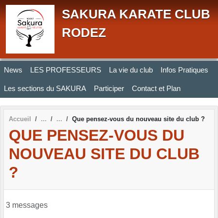
Panneau de gestion des cookies
SAKURA KARATE CLUB
RODEZ
News
LES PROFESSEURS
La vie du club
Infos Pratiques
Les sections du SAKURA
Participer
Contact et Plan
Accueil
Que pensez-vous du nouveau site du club ?
QUE PENSEZ-VOUS DU
NOUVEAU SITE DU CLUB
?
3 messages