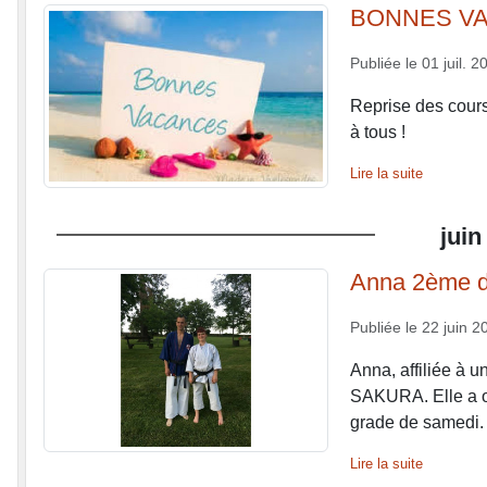
BONNES V
Publiée le
01 juil. 2
Reprise des cour
à tous !
Lire la suite
juin
Anna 2ème da
Publiée le
22 juin 2
Anna, affiliée à u
SAKURA. Elle a ob
grade de samedi. 
Lire la suite