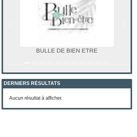
Précedent
Suivan
 DE BIEN ETRE
ERA IMMOBIL
DERNIERS RÉSULTATS
Aucun résultat à afficher.