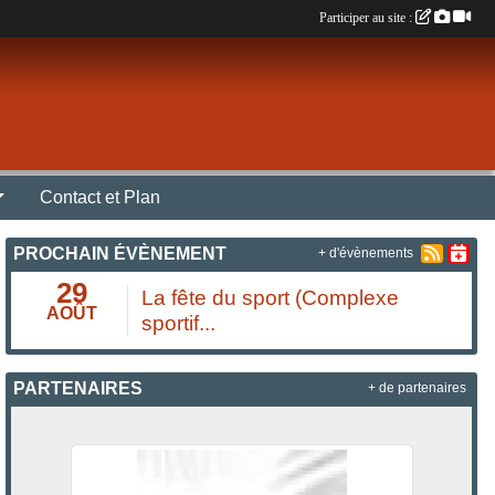
Participer au site :
Contact et Plan
PROCHAIN ÉVÈNEMENT
+ d'évènements
29
La fête du sport (Complexe
AOÛT
sportif...
PARTENAIRES
+ de partenaires