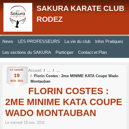
Panneau de gestion des cookies
SAKURA KARATE CLUB
RODEZ
News
LES PROFESSEURS
La vie du club
Infos Pratiques
Les sections du SAKURA
Participer
Contact et Plan
Le
samedi
Accueil
19
Florin Costes : 2me MINIME KATA Coupe Wado
Montauban
NOV.
2011
FLORIN COSTES :
2ME MINIME KATA COUPE
WADO MONTAUBAN
Le
samedi
19
nov.
2011