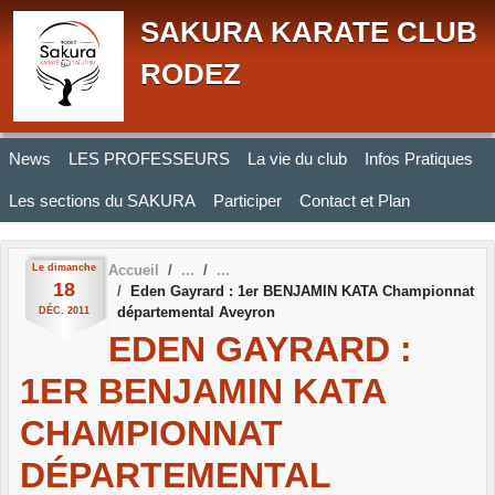
Panneau de gestion des cookies
SAKURA KARATE CLUB
RODEZ
News
LES PROFESSEURS
La vie du club
Infos Pratiques
Les sections du SAKURA
Participer
Contact et Plan
Le
dimanche
Accueil
18
Eden Gayrard : 1er BENJAMIN KATA Championnat
départemental Aveyron
DÉC.
2011
EDEN GAYRARD :
1ER BENJAMIN KATA
CHAMPIONNAT
DÉPARTEMENTAL