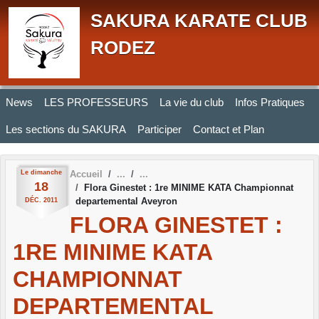
Panneau de gestion des cookies
SAKURA KARATE CLUB
RODEZ
News
LES PROFESSEURS
La vie du club
Infos Pratiques
Les sections du SAKURA
Participer
Contact et Plan
Le
dimanche
Accueil
18
Flora Ginestet : 1re MINIME KATA Championnat
departemental Aveyron
DÉC.
2011
FLORA GINESTET :
1RE MINIME KATA
CHAMPIONNAT
DEPARTEMENTAL