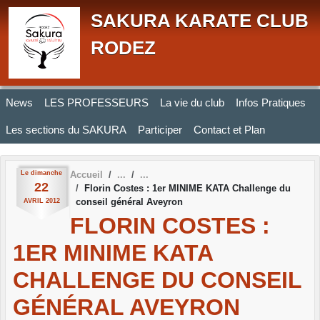
Panneau de gestion des cookies
SAKURA KARATE CLUB
RODEZ
News
LES PROFESSEURS
La vie du club
Infos Pratiques
Les sections du SAKURA
Participer
Contact et Plan
Le
dimanche
Accueil
22
Florin Costes : 1er MINIME KATA Challenge du
conseil général Aveyron
AVRIL
2012
FLORIN COSTES :
1ER MINIME KATA
CHALLENGE DU CONSEIL
GÉNÉRAL AVEYRON