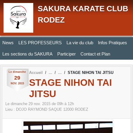
Panneau de gestion des cookies
SAKURA KARATE CLUB
RODEZ
News
LES PROFESSEURS
La vie du club
Infos Pratiques
Les sections du SAKURA
Participer
Contact et Plan
Le
dimanche
Accueil
STAGE NIHON TAI JITSU
29
STAGE NIHON TAI
NOV.
2015
JITSU
Le
dimanche
29
nov.
2015
de 09h à 12h
Lieu :
DOJO RAYMOND SAQUE
12000
RODEZ