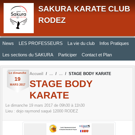
Panneau de gestion des cookies
SAKURA KARATE CLUB
RODEZ
News
LES PROFESSEURS
La vie du club
Infos Pratiques
Les sections du SAKURA
Participer
Contact et Plan
Le
dimanche
Accueil
STAGE BODY KARATE
19
STAGE BODY
MARS
2017
KARATE
Le
dimanche
19
mars
2017
de 09h30 à 11h30
Lieu :
dojo raymond saqué
12000
RODEZ