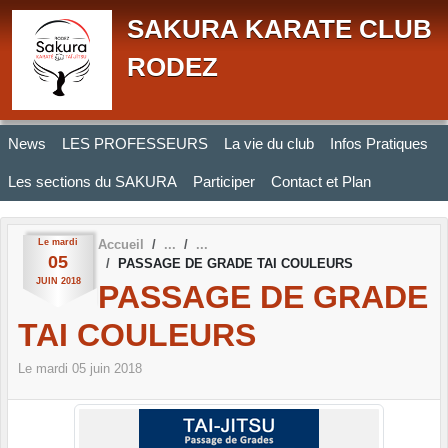
Panneau de gestion des cookies
SAKURA KARATE CLUB
RODEZ
News
LES PROFESSEURS
La vie du club
Infos Pratiques
Les sections du SAKURA
Participer
Contact et Plan
Le
mardi
Accueil
05
PASSAGE DE GRADE TAI COULEURS
JUIN
2018
PASSAGE DE GRADE
TAI COULEURS
Le
mardi
05
juin
2018