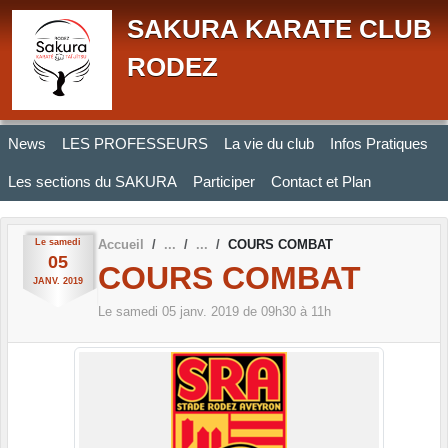
Panneau de gestion des cookies
SAKURA KARATE CLUB
RODEZ
News
LES PROFESSEURS
La vie du club
Infos Pratiques
Les sections du SAKURA
Participer
Contact et Plan
Le
samedi
Accueil
COURS COMBAT
05
COURS COMBAT
JANV.
2019
Le
samedi
05
janv.
2019
de 09h30 à 11h