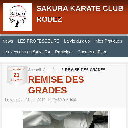
Panneau de gestion des cookies
SAKURA KARATE CLUB
RODEZ
News
LES PROFESSEURS
La vie du club
Infos Pratiques
Les sections du SAKURA
Participer
Contact et Plan
Le
vendredi
Accueil
REMISE DES GRADES
21
REMISE DES
JUIN
2019
GRADES
Le
vendredi
21
juin
2019
de 19h30 à 21h30