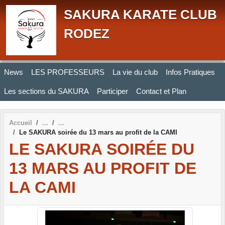
Panneau de gestion des cookies
SAKURA KARATE CLUB
RODEZ
News
LES PROFESSEURS
La vie du club
Infos Pratiques
Les sections du SAKURA
Participer
Contact et Plan
Accueil
Le SAKURA soirée du 13 mars au profit de la CAMI
LE SAKURA SOIRÉE DU
13 MARS AU PROFIT DE
LA CAMI