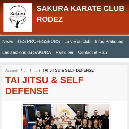
Panneau de gestion des cookies
SAKURA KARATE CLUB
RODEZ
News
LES PROFESSEURS
La vie du club
Infos Pratiques
Les sections du SAKURA
Participer
Contact et Plan
Accueil
TAI JITSU & SELF DEFENSE
TAI JITSU & SELF
DEFENSE