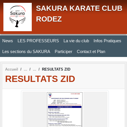
Panneau de gestion des cookies
SAKURA KARATE CLUB
RODEZ
News
LES PROFESSEURS
La vie du club
Infos Pratiques
Les sections du SAKURA
Participer
Contact et Plan
Accueil
RESULTATS ZID
RESULTATS ZID