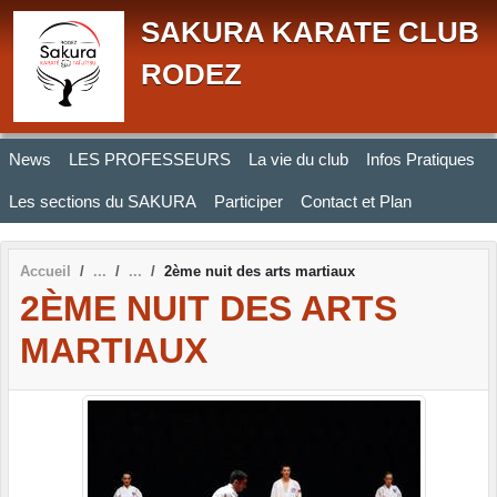
Panneau de gestion des cookies
SAKURA KARATE CLUB
RODEZ
News
LES PROFESSEURS
La vie du club
Infos Pratiques
Les sections du SAKURA
Participer
Contact et Plan
Accueil
2ème nuit des arts martiaux
2ÈME NUIT DES ARTS
MARTIAUX