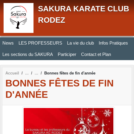
Panneau de gestion des cookies
SAKURA KARATE CLUB
RODEZ
News
LES PROFESSEURS
La vie du club
Infos Pratiques
Les sections du SAKURA
Participer
Contact et Plan
Accueil
Bonnes fêtes de fin d'année
BONNES FÊTES DE FIN
D'ANNÉE